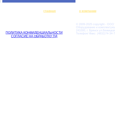
главная
о компании
© 2009-2025 copyright - ООО
Оборудование и комплектую
241000, г. Брянск ул.Бежицкая
ПОЛИТИКА КОНФИДЕНЦИАЛЬНОСТИ
Телефон/ Факс: (4832)74-34-7
СОГЛАСИЕ НА ОБРАБОТКУ ПД