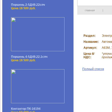
Поршень 2-5Д49.22спч
Цена 18 500 руб.
главная
|
Раздел:
Электр
Название:
Автома
Артикул:
А63М, 1
Цена б/
*уточн
Поршень 4-5Д49.22.1спч
НДС:
прода
Цена 18 500 руб.
Полный список
Контактор ПК-16194