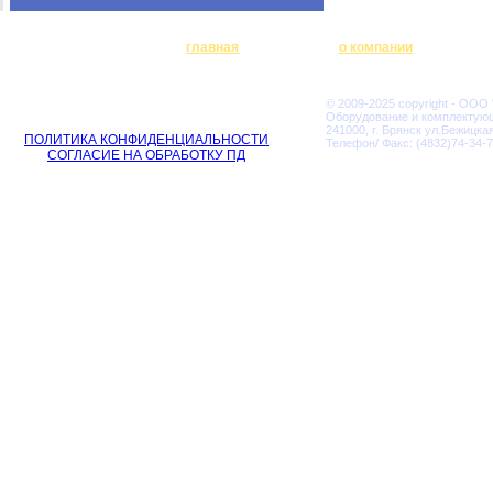
главная
о компании
© 2009-2025 copyright - ООО
Оборудование и комплектую
241000, г. Брянск ул.Бежицкая
ПОЛИТИКА КОНФИДЕНЦИАЛЬНОСТИ
Телефон/ Факс: (4832)74-34-7
СОГЛАСИЕ НА ОБРАБОТКУ ПД