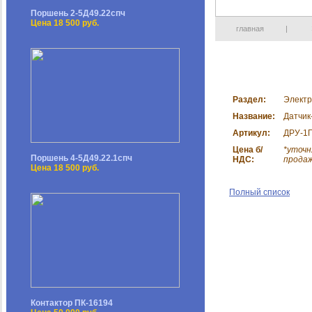
Поршень 2-5Д49.22спч
Цена 18 500 руб.
главная
|
Раздел:
Электр
Название:
Датчик
Артикул:
ДРУ-1
Цена б/
*уточн
Поршень 4-5Д49.22.1спч
НДС:
прода
Цена 18 500 руб.
Полный список
Контактор ПК-16194