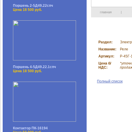
Поршень 2-5Д49.22спч
Цена 18 500 руб.
главная
|
Раздел:
Электр
Название:
Реле
Артикул:
Р-45Г-
Цена б/
*уточн
Поршень 4-5Д49.22.1спч
НДС:
прода
Цена 18 500 руб.
Полный список
Контактор ПК-16194