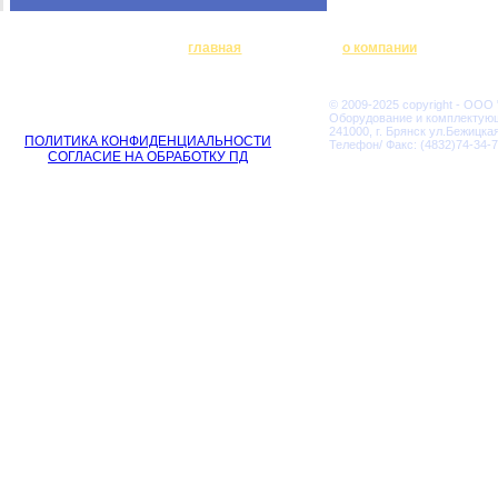
главная
о компании
© 2009-2025 copyright - ООО
Оборудование и комплектую
241000, г. Брянск ул.Бежицкая
ПОЛИТИКА КОНФИДЕНЦИАЛЬНОСТИ
Телефон/ Факс: (4832)74-34-7
СОГЛАСИЕ НА ОБРАБОТКУ ПД