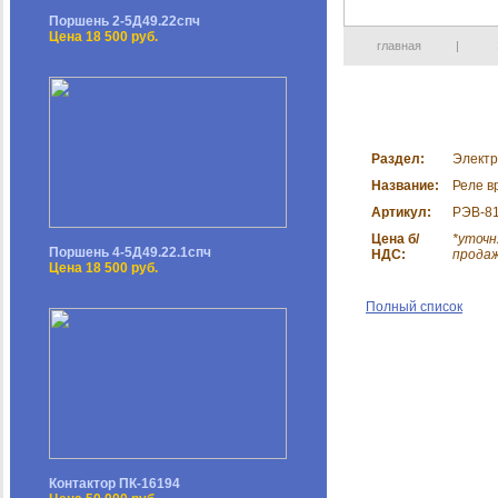
Поршень 2-5Д49.22спч
Цена 18 500 руб.
главная
|
Раздел:
Электр
Название:
Реле в
Артикул:
РЭВ-812
Цена б/
*уточн
Поршень 4-5Д49.22.1спч
НДС:
прода
Цена 18 500 руб.
Полный список
Контактор ПК-16194