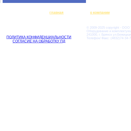
главная
о компании
© 2009-2025 copyright - ООО
Оборудование и комплектую
241000, г. Брянск ул.Бежицкая
ПОЛИТИКА КОНФИДЕНЦИАЛЬНОСТИ
Телефон/ Факс: (4832)74-34-7
СОГЛАСИЕ НА ОБРАБОТКУ ПД