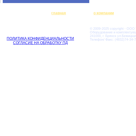
главная
о компании
© 2009-2025 copyright - ООО
Оборудование и комплектую
241000, г. Брянск ул.Бежицкая
ПОЛИТИКА КОНФИДЕНЦИАЛЬНОСТИ
Телефон/ Факс: (4832)74-34-7
СОГЛАСИЕ НА ОБРАБОТКУ ПД