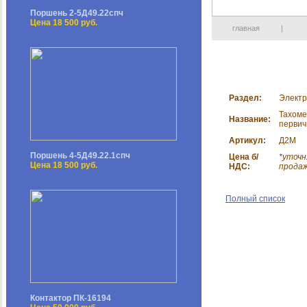
Поршень 2-5Д49.22спч
Цена 18 500 руб.
главная
|
Раздел:
Электр
Тахоме
Название:
первич
Артикул:
Д2М
Поршень 4-5Д49.22.1спч
Цена б/
*уточн
Цена 18 500 руб.
НДС:
прода
Полный список
Контактор ПК-16194