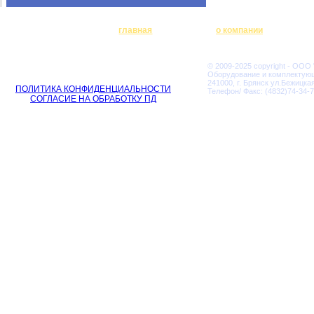
главная
о компании
© 2009-2025 copyright - ООО
Оборудование и комплектую
241000, г. Брянск ул.Бежицкая
ПОЛИТИКА КОНФИДЕНЦИАЛЬНОСТИ
Телефон/ Факс: (4832)74-34-7
СОГЛАСИЕ НА ОБРАБОТКУ ПД