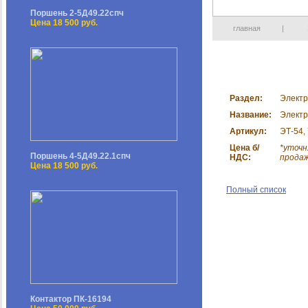
Поршень 2-5Д49.22спч
Цена 18 500 руб.
главная
|
Раздел:
Электр
Название:
Электр
Артикул:
ЭТ-54,
Цена б/
*уточн
Поршень 4-5Д49.22.1спч
НДС:
прода
Цена 18 500 руб.
Полный список
Контактор ПК-16194