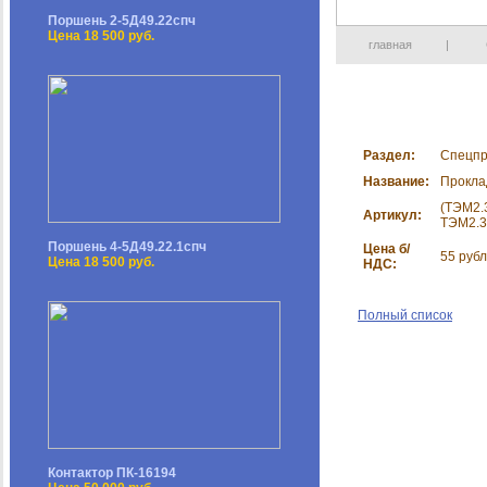
Поршень 2-5Д49.22спч
Цена 18 500 руб.
главная
|
Раздел:
Спецп
Название:
Прокла
(ТЭМ2.3
Артикул:
ТЭМ2.3
Поршень 4-5Д49.22.1спч
Цена б/
55 руб
Цена 18 500 руб.
НДС:
Полный список
Контактор ПК-16194