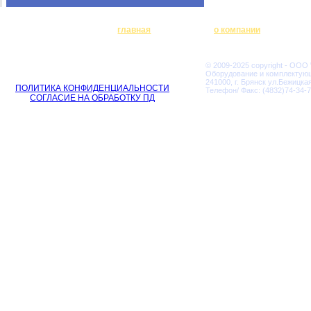
главная
о компании
© 2009-2025 copyright - ООО
Оборудование и комплектую
241000, г. Брянск ул.Бежицкая
ПОЛИТИКА КОНФИДЕНЦИАЛЬНОСТИ
Телефон/ Факс: (4832)74-34-7
СОГЛАСИЕ НА ОБРАБОТКУ ПД