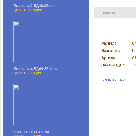
Поршень 2-5Д49.22спч
Цена 18 500 руб.
главная
|
Раздел:
С
Название:
Ры
Артикул:
С
Цена б/НДС:
12
Поршень 4-5Д49.22.1спч
Цена 18 500 руб.
Полный список
Контактор ПК-16194