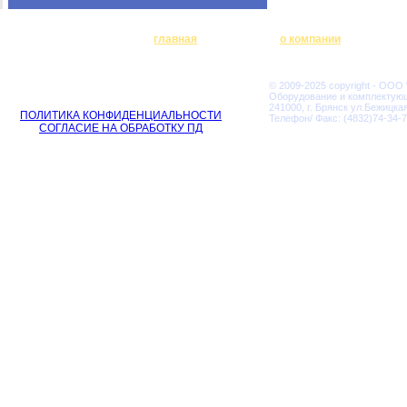
главная
о компании
© 2009-2025 copyright - ООО
Оборудование и комплектую
241000, г. Брянск ул.Бежицкая
ПОЛИТИКА КОНФИДЕНЦИАЛЬНОСТИ
Телефон/ Факс: (4832)74-34-7
СОГЛАСИЕ НА ОБРАБОТКУ ПД