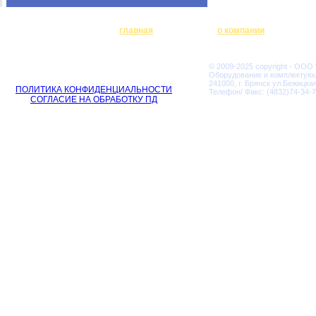
главная
о компании
© 2009-2025 copyright - ООО
Оборудование и комплектую
241000, г. Брянск ул.Бежицкая
ПОЛИТИКА КОНФИДЕНЦИАЛЬНОСТИ
Телефон/ Факс: (4832)74-34-7
СОГЛАСИЕ НА ОБРАБОТКУ ПД