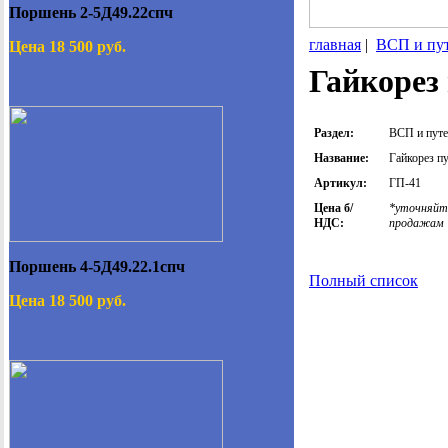
Поршень 2-5Д49.22спч
главная
|
ВСП и пут
Цена 18 500 руб.
Гайкорез
Раздел:
ВСП и путе
Название:
Гайкорез п
Артикул:
ГП-41
Цена б/
*уточняйте
НДС:
продажам
Поршень 4-5Д49.22.1спч
Полный список
Цена 18 500 руб.