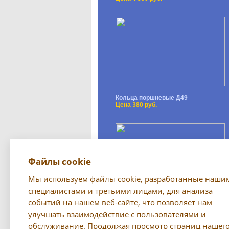
Кольца поршневые Д49
Цена 380 руб.
Файлы cookie
Мы используем файлы cookie, разработанные наши
специалистами и третьими лицами, для анализа
событий на нашем веб-сайте, что позволяет нам
Светильник (переноска) РП-79
Цена 750 руб.
улучшать взаимодействие с пользователями и
обслуживание. Продолжая просмотр страниц нашег
Все предложения →