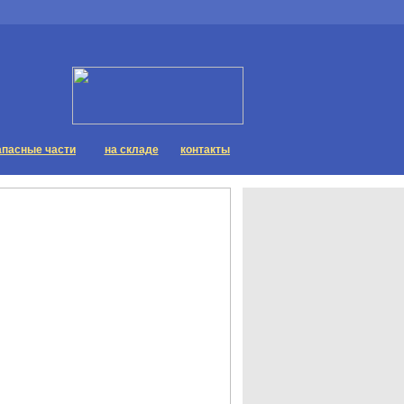
апасные части
на складе
контакты