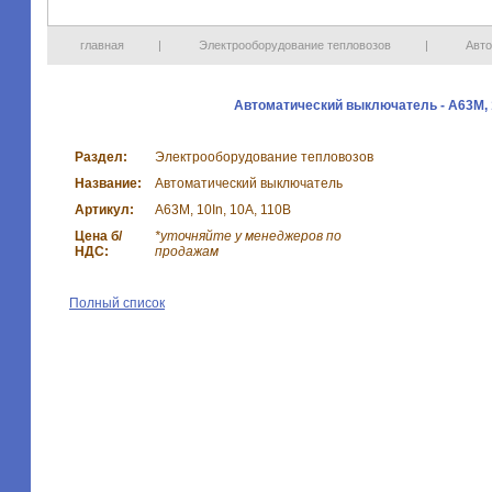
главная
|
Электрооборудование тепловозов
|
Авто
Автоматический выключатель - А63М, 1
Раздел:
Электрооборудование тепловозов
Название:
Автоматический выключатель
Артикул:
А63М, 10In, 10А, 110В
Цена б/
*уточняйте у менеджеров по
НДС:
продажам
Полный список