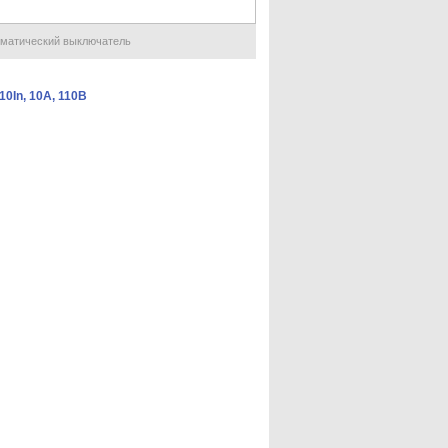
матический выключатель
0In, 10А, 110В