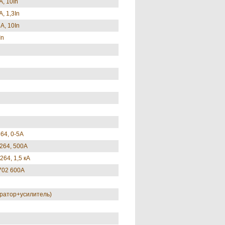
, 10In
, 1,3In
А, 10In
In
64, 0-5А
4264, 500А
264, 1,5 кА
702 600А
ратор+усилитель)