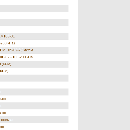
ДЕМ105-01
-200 кПа)
ЕМ 105-02-2,5кгс/см
0Б-02 - 100-200 кПа
ш (КРМ)
(КРМ)
.
выш.
.
выш.
, повыш.
ыш.