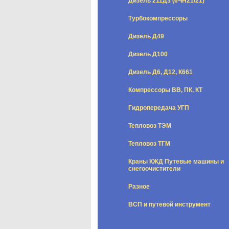
Дизель 211Д3 (6ЧН21/21)
Турбокомпрессоры
Дизель Д49
Дизель Д100
Дизель Д6, Д12, К661
Компрессоры ВВ, ПК, КТ
Гидропередача УГП
Тепловоз ТЭМ
Тепловоз ТГМ
Краны КЖД Путевые машины и
снегоочистители
Разное
ВСП и путевой инструмент