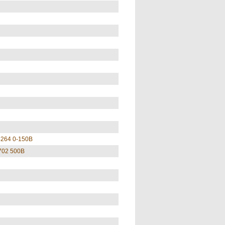
4264 0-150В
702 500В