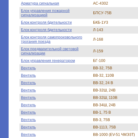
Арматура сигнальная
АС-4302
Блок управления пожарной
БПСУ-75В
сигнализацией
Блок контроля бдительности
БКБ-1У3
Блок контроля бдительности
Л-143
Блок контроля самопроизвольного
Л-168
трогания поезда
Блок предварительной световой
Л-159
сигнализации
Блок управления генератором
БГ-100
Вентиль
ВВ-32, 75В
Вентиль
ВВ-32, 110В
Вентиль
ВВ-32, 24 В
Вентиль
ВВ-32Ш, 24В
Вентиль
ВВ-32Ш, 110В
Вентиль
ВВ-34Ш, 24В
Вентиль
ВВ-1, 75 В
Вентиль
ВВ-3, 75В
Вентиль
ВВ-1113, 75В
Вентиль
ВВ-1000 (EV-51 ЧМЭ3Т)