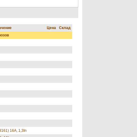
ачение
Цена
Склад
возов
161) 16А, 1,3In