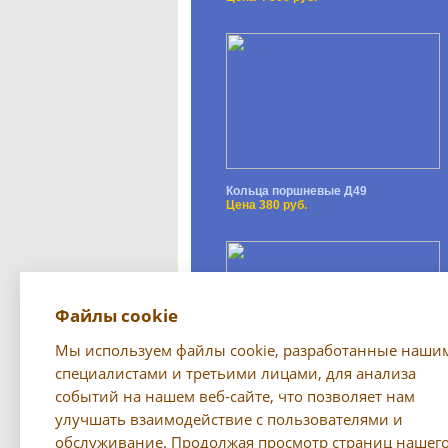
Кольца поршневые Д49
Цена 380 руб.
Файлы cookie
Мы используем файлы cookie, разработанные наши
специалистами и третьими лицами, для анализа
событий на нашем веб-сайте, что позволяет нам
Светильник (переноска) РП-79
Цена 750 руб.
улучшать взаимодействие с пользователями и
обслуживание. Продолжая просмотр страниц нашег
Все предложения →