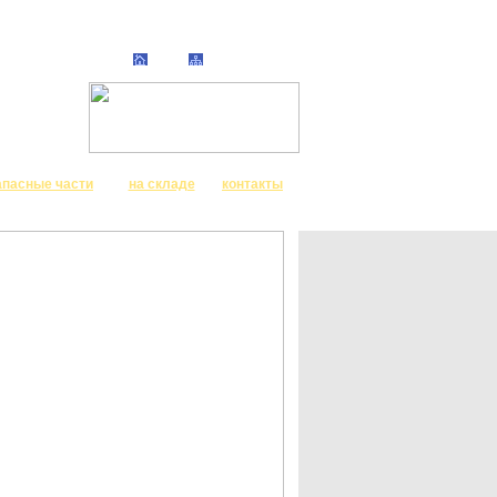
апасные части
на складе
контакты