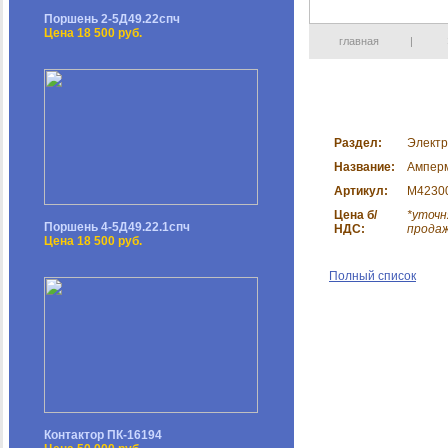
Поршень 2-5Д49.22спч
Цена 18 500 руб.
главная
|
Раздел:
Электр
Название:
Ампер
Артикул:
М42300
Цена б/
*уточн
Поршень 4-5Д49.22.1спч
НДС:
прода
Цена 18 500 руб.
Полный список
Контактор ПК-16194