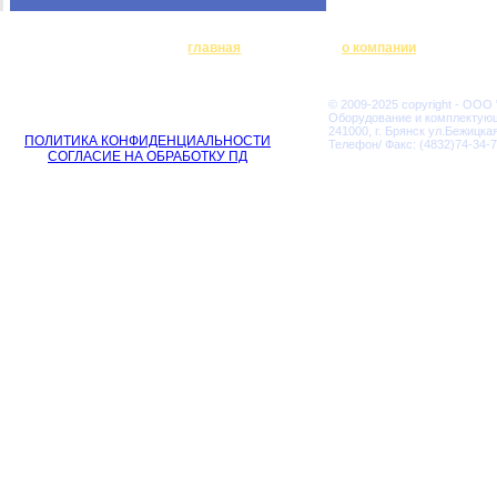
главная
о компании
© 2009-2025 copyright - ООО
Оборудование и комплектую
241000, г. Брянск ул.Бежицкая
ПОЛИТИКА КОНФИДЕНЦИАЛЬНОСТИ
Телефон/ Факс: (4832)74-34-7
СОГЛАСИЕ НА ОБРАБОТКУ ПД