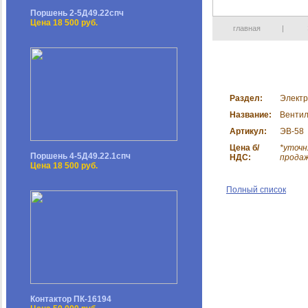
Поршень 2-5Д49.22спч
Цена 18 500 руб.
главная
|
Раздел:
Электр
Название:
Венти
Артикул:
ЭВ-58
Цена б/
*уточн
Поршень 4-5Д49.22.1спч
НДС:
прода
Цена 18 500 руб.
Полный список
Контактор ПК-16194