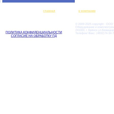
главная
о компании
© 2009-2025 copyright - ООО
Оборудование и комплектую
241000, г. Брянск ул.Бежицкая
ПОЛИТИКА КОНФИДЕНЦИАЛЬНОСТИ
Телефон/ Факс: (4832)74-34-7
СОГЛАСИЕ НА ОБРАБОТКУ ПД