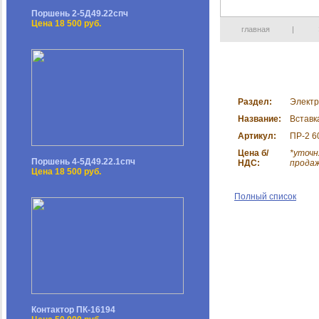
Поршень 2-5Д49.22спч
Цена 18 500 руб.
главная
|
Раздел:
Электр
Название:
Вставк
Артикул:
ПР-2 6
Цена б/
*уточн
Поршень 4-5Д49.22.1спч
НДС:
прода
Цена 18 500 руб.
Полный список
Контактор ПК-16194