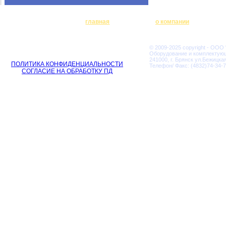
главная
о компании
© 2009-2025 copyright - ООО
Оборудование и комплектую
241000, г. Брянск ул.Бежицкая
ПОЛИТИКА КОНФИДЕНЦИАЛЬНОСТИ
Телефон/ Факс: (4832)74-34-7
СОГЛАСИЕ НА ОБРАБОТКУ ПД