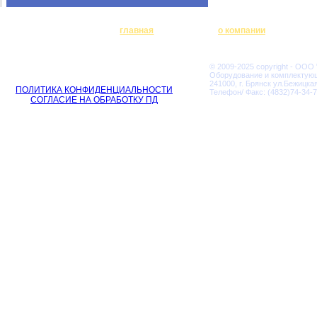
главная
о компании
© 2009-2025 copyright - ООО
Оборудование и комплектую
241000, г. Брянск ул.Бежицкая
ПОЛИТИКА КОНФИДЕНЦИАЛЬНОСТИ
Телефон/ Факс: (4832)74-34-7
СОГЛАСИЕ НА ОБРАБОТКУ ПД