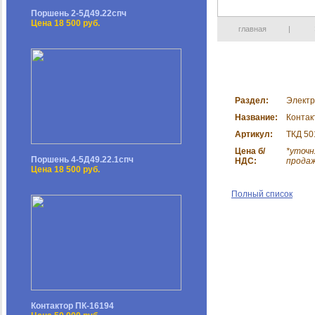
Поршень 2-5Д49.22спч
Цена 18 500 руб.
главная
|
Раздел:
Электр
Название:
Контак
Артикул:
ТКД 50
Цена б/
*уточн
Поршень 4-5Д49.22.1спч
НДС:
прода
Цена 18 500 руб.
Полный список
Контактор ПК-16194