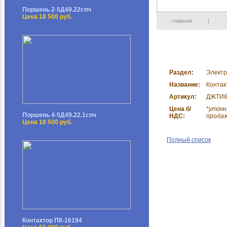
Поршень 2-5Д49.22спч
Цена 18 500 руб.
главная
|
Раздел:
Электр
Название:
Контак
Артикул:
ДЖТИ6
Цена б/
*уточн
Поршень 4-5Д49.22.1спч
НДС:
прода
Цена 18 500 руб.
Полный список
Контактор ПК-16194