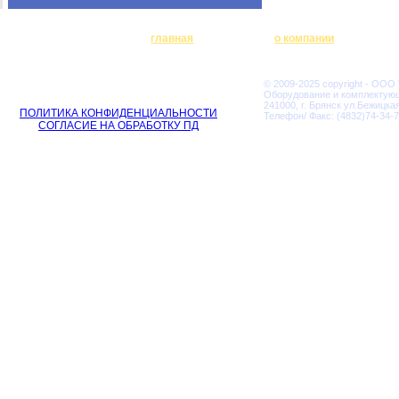
главная
о компании
© 2009-2025 copyright - ООО
Оборудование и комплектую
241000, г. Брянск ул.Бежицкая
ПОЛИТИКА КОНФИДЕНЦИАЛЬНОСТИ
Телефон/ Факс: (4832)74-34-7
СОГЛАСИЕ НА ОБРАБОТКУ ПД