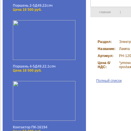
Поршень 2-5Д49.22спч
Цена 18 500 руб.
главная
|
Раздел:
Электр
Название:
Лампа
Артикул:
РН-120
Цена б/
*уточн
Поршень 4-5Д49.22.1спч
НДС:
прода
Цена 18 500 руб.
Полный список
Контактор ПК-16194