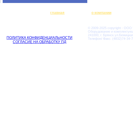
главная
о компании
© 2009-2025 copyright - ООО
Оборудование и комплектую
241000, г. Брянск ул.Бежицкая
ПОЛИТИКА КОНФИДЕНЦИАЛЬНОСТИ
Телефон/ Факс: (4832)74-34-7
СОГЛАСИЕ НА ОБРАБОТКУ ПД