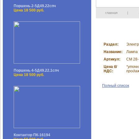
Поршень 2-5Д49.22спч
Цена 18 500 руб.
главная
|
Раздел:
Электр
Название:
Лампа
Артикул:
СМ 28-
Цена б/
*уточн
Поршень 4-5Д49.22.1спч
НДС:
прода
Цена 18 500 руб.
Полный список
Контактор ПК-16194