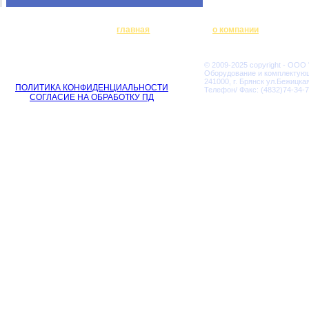
главная
о компании
© 2009-2025 copyright - ООО
Оборудование и комплектую
241000, г. Брянск ул.Бежицкая
ПОЛИТИКА КОНФИДЕНЦИАЛЬНОСТИ
Телефон/ Факс: (4832)74-34-7
СОГЛАСИЕ НА ОБРАБОТКУ ПД