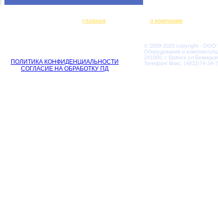
главная
о компании
© 2009-2025 copyright - ООО
Оборудование и комплектую
241000, г. Брянск ул.Бежицкая
ПОЛИТИКА КОНФИДЕНЦИАЛЬНОСТИ
Телефон/ Факс: (4832)74-34-7
СОГЛАСИЕ НА ОБРАБОТКУ ПД