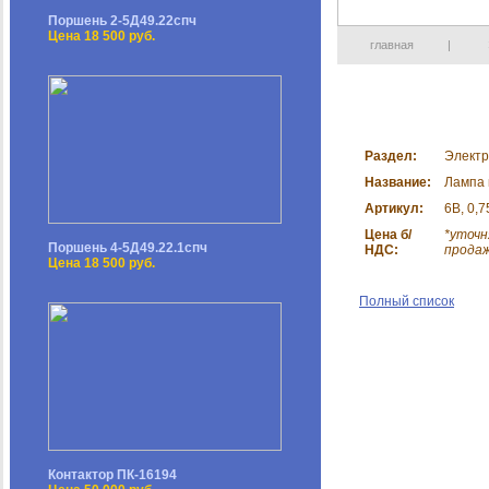
Поршень 2-5Д49.22спч
Цена 18 500 руб.
главная
|
Раздел:
Электр
Название:
Лампа 
Артикул:
6В, 0,
Цена б/
*уточн
Поршень 4-5Д49.22.1спч
НДС:
прода
Цена 18 500 руб.
Полный список
Контактор ПК-16194