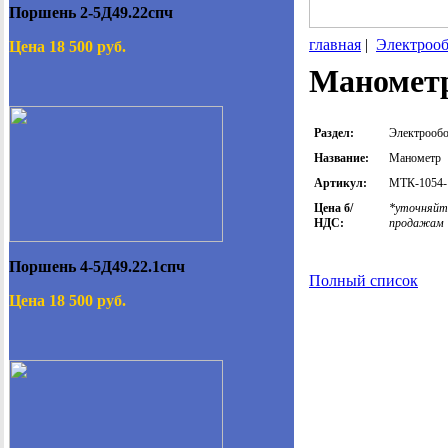
Поршень 2-5Д49.22спч
главная
|
Электрооб
Цена 18 500 руб.
Манометр
Раздел:
Электрообо
Название:
Манометр
Артикул:
МТК-1054-1
Цена б/
*уточняйте
НДС:
продажам
Поршень 4-5Д49.22.1спч
Полный список
Цена 18 500 руб.