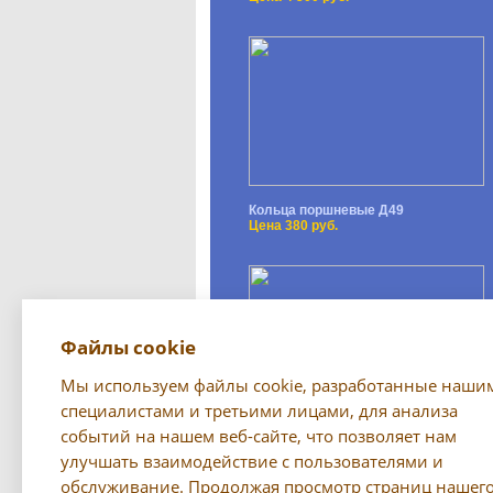
Кольца поршневые Д49
Цена 380 руб.
Файлы cookie
Мы используем файлы cookie, разработанные наши
специалистами и третьими лицами, для анализа
событий на нашем веб-сайте, что позволяет нам
Светильник (переноска) РП-79
Цена 750 руб.
улучшать взаимодействие с пользователями и
обслуживание. Продолжая просмотр страниц нашег
Все предложения →