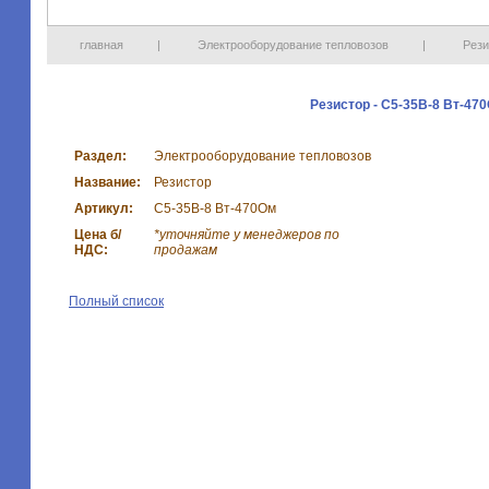
главная
|
Электрооборудование тепловозов
|
Рези
Резистор - С5-35В-8 Вт-47
Раздел:
Электрооборудование тепловозов
Название:
Резистор
Артикул:
С5-35В-8 Вт-470Ом
Цена б/
*уточняйте у менеджеров по
НДС:
продажам
Полный список