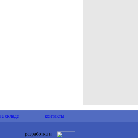
на складе
контакты
разработка и
и