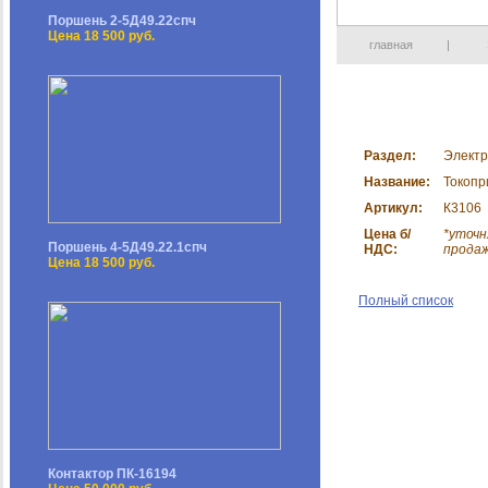
Поршень 2-5Д49.22спч
Цена 18 500 руб.
главная
|
Раздел:
Электр
Название:
Токопр
Артикул:
К3106
Цена б/
*уточн
Поршень 4-5Д49.22.1спч
НДС:
прода
Цена 18 500 руб.
Полный список
Контактор ПК-16194