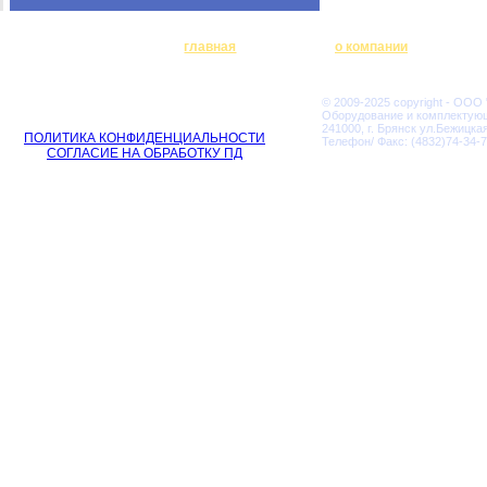
главная
о компании
© 2009-2025 copyright - ООО
Оборудование и комплектую
241000, г. Брянск ул.Бежицкая
ПОЛИТИКА КОНФИДЕНЦИАЛЬНОСТИ
Телефон/ Факс: (4832)74-34-7
СОГЛАСИЕ НА ОБРАБОТКУ ПД