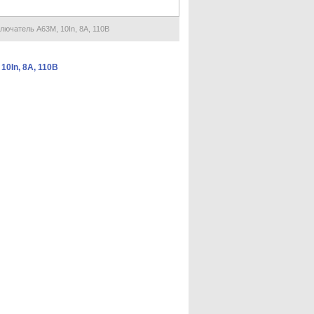
ючатель А63М, 10In, 8А, 110В
0In, 8А, 110В