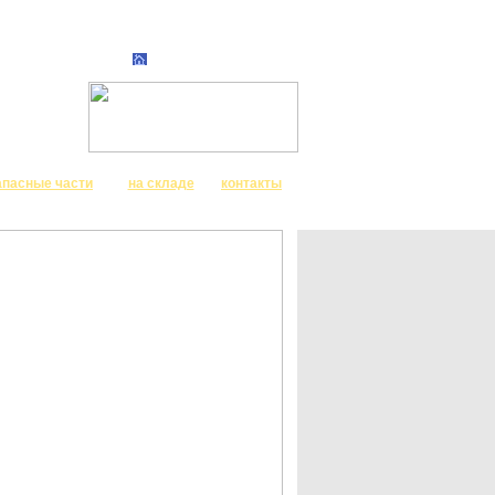
апасные части
на складе
контакты