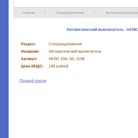
главная
|
Спецпредложения
|
Автоматический выкл
Автоматический выключатель - А63М, 1
Раздел:
Спецпредложения
Название:
Автоматический выключатель
Артикул:
А63М, 10In, 8А, 110В
Цена б/НДС:
189 рублей
Полный список