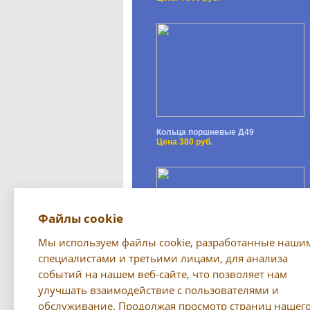
Кольца поршневые Д49
Цена 380 руб.
Файлы cookie
Мы используем файлы cookie, разработанные наши
специалистами и третьими лицами, для анализа
событий на нашем веб-сайте, что позволяет нам
Светильник (переноска) РП-79
Цена 750 руб.
улучшать взаимодействие с пользователями и
обслуживание. Продолжая просмотр страниц нашег
Все предложения →