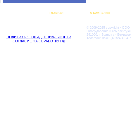
главная
о компании
© 2009-2025 copyright - ООО
Оборудование и комплектую
241000, г. Брянск ул.Бежицкая
ПОЛИТИКА КОНФИДЕНЦИАЛЬНОСТИ
Телефон/ Факс: (4832)74-34-7
СОГЛАСИЕ НА ОБРАБОТКУ ПД