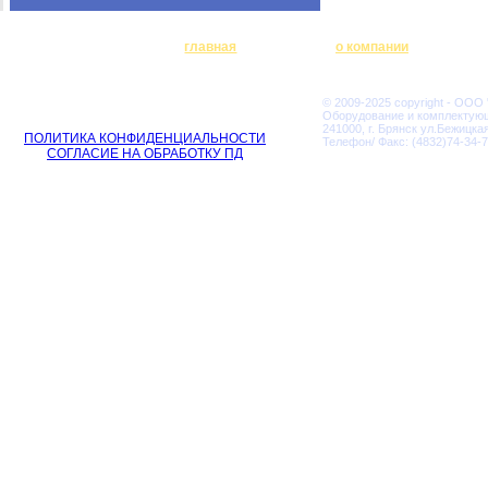
главная
о компании
© 2009-2025 copyright - ООО
Оборудование и комплектую
241000, г. Брянск ул.Бежицкая
ПОЛИТИКА КОНФИДЕНЦИАЛЬНОСТИ
Телефон/ Факс: (4832)74-34-7
СОГЛАСИЕ НА ОБРАБОТКУ ПД