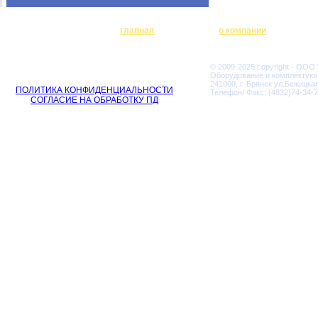
главная
о компании
© 2009-2025 copyright - ООО
Оборудование и комплектую
241000, г. Брянск ул.Бежицкая
ПОЛИТИКА КОНФИДЕНЦИАЛЬНОСТИ
Телефон/ Факс: (4832)74-34-7
СОГЛАСИЕ НА ОБРАБОТКУ ПД