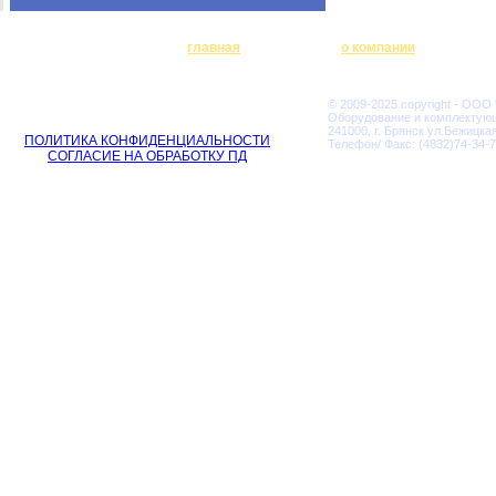
главная
о компании
© 2009-2025 copyright - ООО
Оборудование и комплектую
241000, г. Брянск ул.Бежицкая
ПОЛИТИКА КОНФИДЕНЦИАЛЬНОСТИ
Телефон/ Факс: (4832)74-34-7
СОГЛАСИЕ НА ОБРАБОТКУ ПД