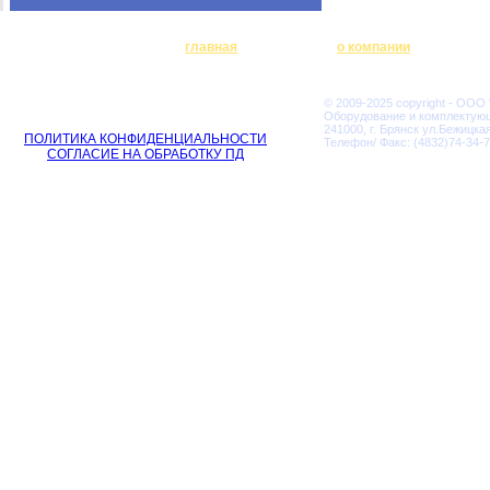
главная
о компании
© 2009-2025 copyright - ООО
Оборудование и комплектую
241000, г. Брянск ул.Бежицкая
ПОЛИТИКА КОНФИДЕНЦИАЛЬНОСТИ
Телефон/ Факс: (4832)74-34-7
СОГЛАСИЕ НА ОБРАБОТКУ ПД