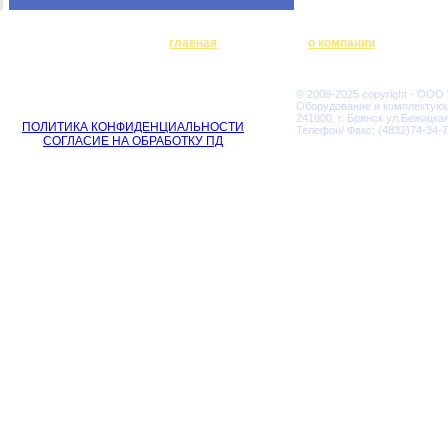
главная
о компании
© 2009-2025 copyright - ООО
Оборудование и комплектую
241000, г. Брянск ул.Бежицкая
ПОЛИТИКА КОНФИДЕНЦИАЛЬНОСТИ
Телефон/ Факс: (4832)74-34-7
СОГЛАСИЕ НА ОБРАБОТКУ ПД