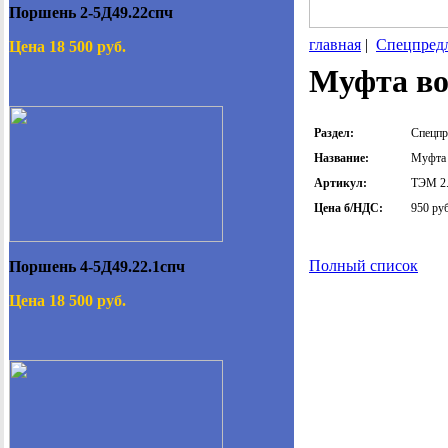
Поршень 2-5Д49.22спч
главная
|
Спецпред
Цена 18 500 руб.
Муфта во
Раздел:
Спецпр
Название:
Муфта 
Артикул:
ТЭМ 2.
Цена б/НДС:
950 ру
Полный список
Поршень 4-5Д49.22.1спч
Цена 18 500 руб.