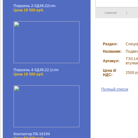
Поршень 2-5Д49.22спч
Цена 18 500 руб.
главная
|
Раздел:
Спецп
Название:
Подвес
ТЭ3.14
Артикул:
втулка
Поршень 4-5Д49.22.1спч
Цена б/
2500 р
Цена 18 500 руб.
НДС:
Полный список
Контактор ПК-16194