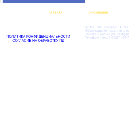
главная
о компании
© 2009-2025 copyright - ООО
Оборудование и комплектую
241000, г. Брянск ул.Бежицкая
ПОЛИТИКА КОНФИДЕНЦИАЛЬНОСТИ
Телефон/ Факс: (4832)74-34-7
СОГЛАСИЕ НА ОБРАБОТКУ ПД