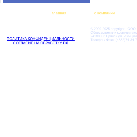
главная
о компании
© 2009-2025 copyright - ООО
Оборудование и комплектую
241000, г. Брянск ул.Бежицкая
ПОЛИТИКА КОНФИДЕНЦИАЛЬНОСТИ
Телефон/ Факс: (4832)74-34-7
СОГЛАСИЕ НА ОБРАБОТКУ ПД