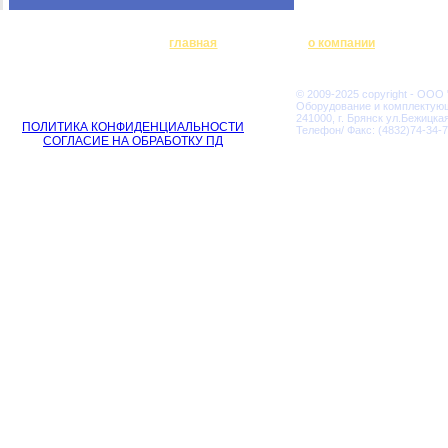
главная
о компании
© 2009-2025 copyright - ООО
Оборудование и комплектую
241000, г. Брянск ул.Бежицкая
ПОЛИТИКА КОНФИДЕНЦИАЛЬНОСТИ
Телефон/ Факс: (4832)74-34-7
СОГЛАСИЕ НА ОБРАБОТКУ ПД