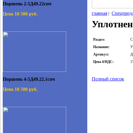
Поршень 2-5Д49.22спч
главная
|
Спецпред
Цена 18 500 руб.
Уплотнени
Раздел:
С
Название:
У
Артикул:
Д
Цена б/НДС:
1
Полный список
Поршень 4-5Д49.22.1спч
Цена 18 500 руб.