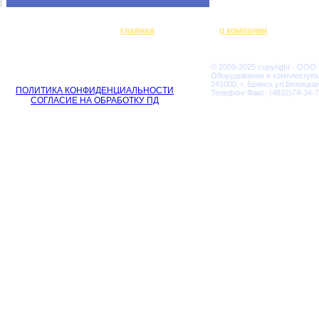
главная
о компании
© 2009-2025 copyright - ООО
Оборудование и комплектую
241000, г. Брянск ул.Бежицкая
ПОЛИТИКА КОНФИДЕНЦИАЛЬНОСТИ
Телефон/ Факс: (4832)74-34-7
СОГЛАСИЕ НА ОБРАБОТКУ ПД