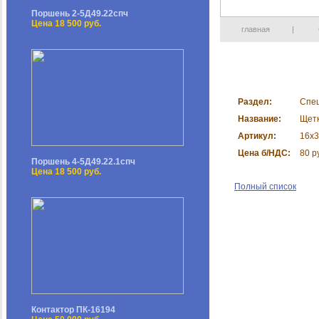
Поршень 2-5Д49.22спч
Цена 18 500 руб.
главная
|
Раздел:
Спе
Название:
Щет
Артикул:
16х
Цена б/НДС:
80 р
Поршень 4-5Д49.22.1спч
Цена 18 500 руб.
Полный список
Контактор ПК-16194