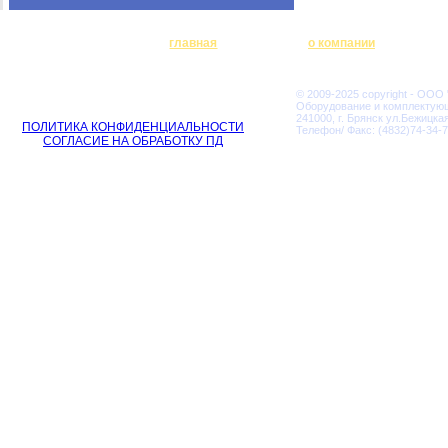
главная
о компании
© 2009-2025 copyright - ООО
Оборудование и комплектую
241000, г. Брянск ул.Бежицкая
ПОЛИТИКА КОНФИДЕНЦИАЛЬНОСТИ
Телефон/ Факс: (4832)74-34-7
СОГЛАСИЕ НА ОБРАБОТКУ ПД