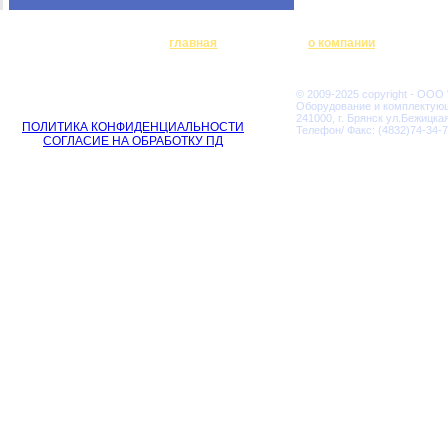
главная
о компании
© 2009-2025 copyright - ООО
Оборудование и комплектую
241000, г. Брянск ул.Бежицкая
ПОЛИТИКА КОНФИДЕНЦИАЛЬНОСТИ
Телефон/ Факс: (4832)74-34-7
СОГЛАСИЕ НА ОБРАБОТКУ ПД