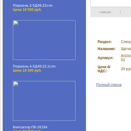
Поршень 2-5Д49.22спч
Цена 18 500 руб.
главная
|
Раздел:
Спец
Название:
Щетк
8х10
Артикул:
01
Поршень 4-5Д49.22.1спч
Цена б/
20 ру
Цена 18 500 руб.
НДС:
Полный список
Контактор ПК-16194