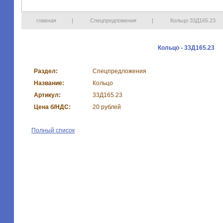
главная
|
Спецпредложения
|
Кольцо 33Д165.23
Кольцо - 33Д165.23
Раздел:
Спецпредложения
Название:
Кольцо
Артикул:
33Д165.23
Цена б/НДС:
20 рублей
Полный список