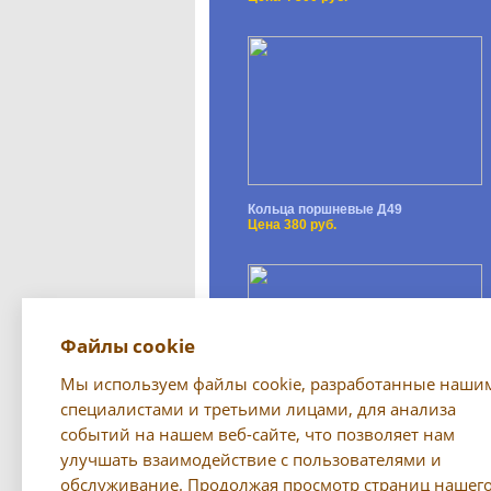
Кольца поршневые Д49
Цена 380 руб.
Файлы cookie
Мы используем файлы cookie, разработанные наши
специалистами и третьими лицами, для анализа
событий на нашем веб-сайте, что позволяет нам
Светильник (переноска) РП-79
Цена 750 руб.
улучшать взаимодействие с пользователями и
обслуживание. Продолжая просмотр страниц нашег
Все предложения →