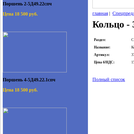
Поршень 2-5Д49.22спч
главная
|
Спецпред
Цена 18 500 руб.
Кольцо - 
Раздел:
С
Название:
К
Артикул:
3
Цена б/НДС:
1
Полный список
Поршень 4-5Д49.22.1спч
Цена 18 500 руб.