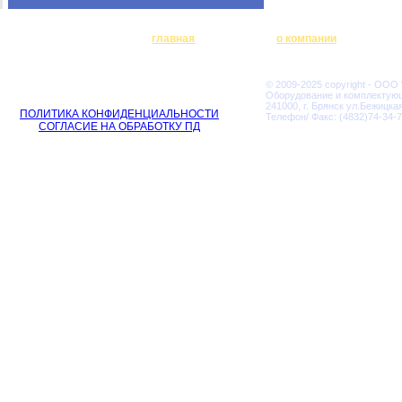
главная
о компании
© 2009-2025 copyright - ООО
Оборудование и комплектую
241000, г. Брянск ул.Бежицкая
ПОЛИТИКА КОНФИДЕНЦИАЛЬНОСТИ
Телефон/ Факс: (4832)74-34-7
СОГЛАСИЕ НА ОБРАБОТКУ ПД