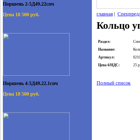
Поршень 2-5Д49.22спч
главная
|
Спецпред
Цена 18 500 руб.
Кольцо уп
Раздел:
Спе
Название:
Кол
Артикул:
0210
Цена б/НДС:
25 
Полный список
Поршень 4-5Д49.22.1спч
Цена 18 500 руб.