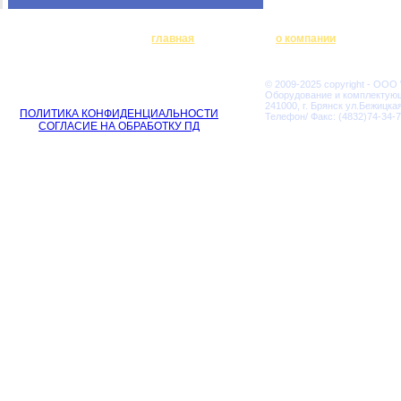
главная
о компании
© 2009-2025 copyright - ООО
Оборудование и комплектую
241000, г. Брянск ул.Бежицкая
ПОЛИТИКА КОНФИДЕНЦИАЛЬНОСТИ
Телефон/ Факс: (4832)74-34-7
СОГЛАСИЕ НА ОБРАБОТКУ ПД