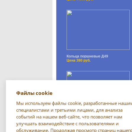
Кольца поршневые Д49
Цена 380 руб.
Файлы cookie
Мы используем файлы cookie, разработанные наши
специалистами и третьими лицами, для анализа
событий на нашем веб-сайте, что позволяет нам
Светильник (переноска) РП-79
Цена 750 руб.
улучшать взаимодействие с пользователями и
обслуживание. Продолжая просмотр страниц нашег
Все предложения →