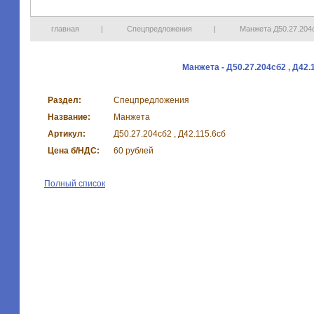
главная
|
Спецпредложения
|
Манжета Д50.27.204с
Манжета - Д50.27.204сб2 , Д42.
Раздел:
Спецпредложения
Название:
Манжета
Артикул:
Д50.27.204сб2 , Д42.115.6сб
Цена б/НДС:
60 рублей
Полный список