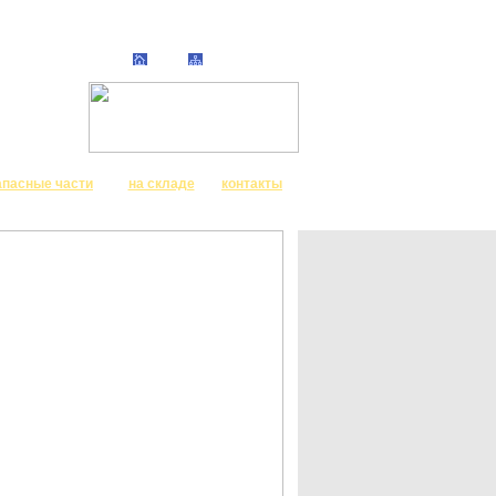
апасные части
на складе
контакты