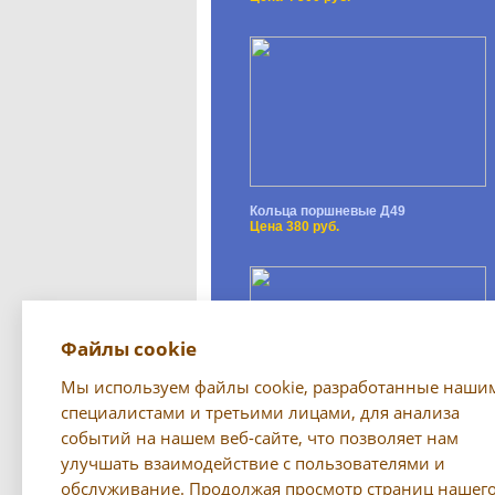
Кольца поршневые Д49
Цена 380 руб.
Файлы cookie
Мы используем файлы cookie, разработанные наши
специалистами и третьими лицами, для анализа
событий на нашем веб-сайте, что позволяет нам
Светильник (переноска) РП-79
Цена 750 руб.
улучшать взаимодействие с пользователями и
обслуживание. Продолжая просмотр страниц нашег
Все предложения →