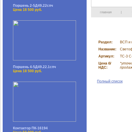
Поршень 2-5Д49.22спч
Цена 18 500 руб.
главная
|
Раздел:
ВСП и 
Название:
Свето
Артикул:
ТС-3 С
Цена б/
*уточн
Поршень 4-5Д49.22.1спч
НДС:
прода
Цена 18 500 руб.
Полный список
Контактор ПК-16194