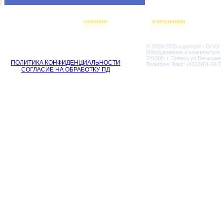
главная
о компании
© 2009-2025 copyright - ООО
Оборудование и комплектую
241000, г. Брянск ул.Бежицкая
ПОЛИТИКА КОНФИДЕНЦИАЛЬНОСТИ
Телефон/ Факс: (4832)74-34-7
СОГЛАСИЕ НА ОБРАБОТКУ ПД