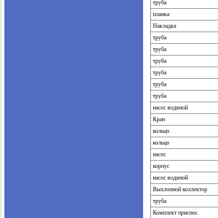
труба
планка
Накладка
труба
труба
труба
труба
труба
труба
насос водяной
Кран
кольцо
кольцо
насос
корпус
насос водяной
Выхлопной коллектор
труба
Комплект приспос.