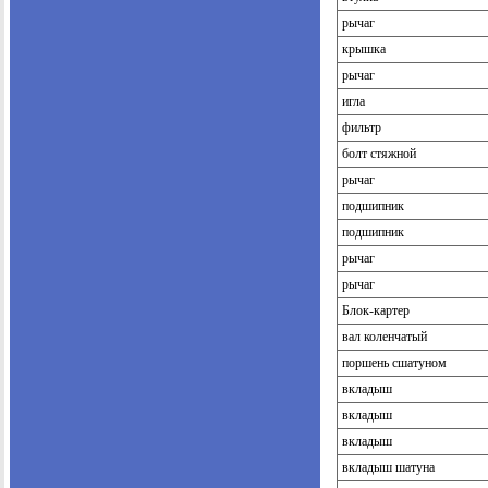
рычаг
крышка
рычаг
игла
фильтр
болт стяжной
рычаг
подшипник
подшипник
рычаг
рычаг
Блок-картер
вал коленчатый
поршень сшатуном
вкладыш
вкладыш
вкладыш
вкладыш шатуна