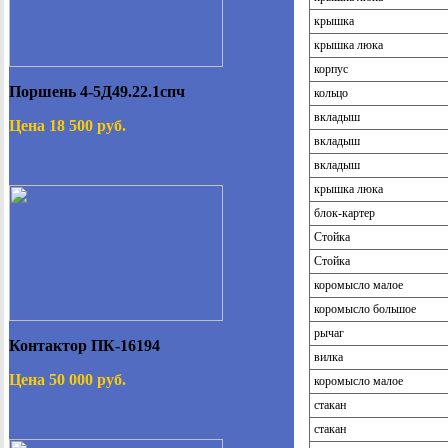
крышка
крышка люка
корпус
Поршень 4-5Д49.22.1спч
кольцо
вкладыш
Цена 18 500 руб.
вкладыш
вкладыш
крышка люка
блок-картер
Стойка
Стойка
коромысло малое
коромысло большое
рычаг
Контактор ПК-16194
вилка
Цена 50 000 руб.
коромысло малое
стакан
стакан