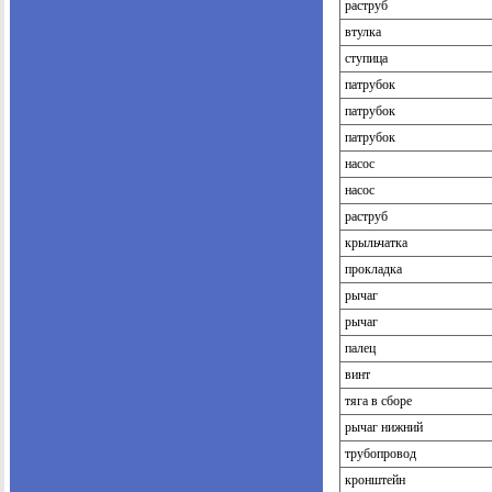
раструб
втулка
ступица
патрубок
патрубок
патрубок
насос
насос
раструб
крыльчатка
прокладка
рычаг
рычаг
палец
винт
тяга в сборе
рычаг нижний
трубопровод
кронштейн