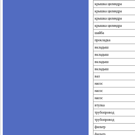
крышка цилиндра
крышка цилиндра
крышка цилиндра
крышка цилиндра
шайба
прокладка
вкладыш
вкладыш
вкладыш
вкладыш
вал
насос
насос
насос
втулка
трубопровод
трубопровод
фильтр
фильтр