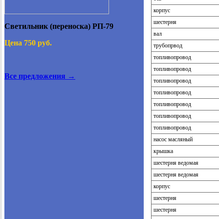
корпус
шестерня
Светильник (переноска) РП-79
вал
Цена 750 руб.
трубопрвод
топливопровод
топливопровод
Все предложения →
топливопровод
топливопровод
топливопровод
топливопровод
топливопровод
насос масляный
крышка
шестерня ведомая
шестерня ведомая
корпус
шестерня
шестерня