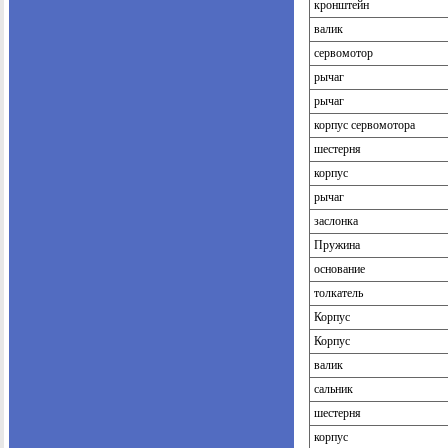
кронштейн
валик
сервомотор
рычаг
рычаг
корпус сервомотора
шестерня
корпус
рычаг
заслонка
Пружина
основание
толкатель
Корпус
Корпус
валик
сальник
шестерня
корпус