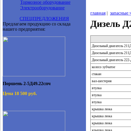
Тормозное оборудование
Электрооборудование
главная
|
запасные 
СПЕЦПРЕДЛОЖЕНИЯ
Дизель Д
Предлагаем продукцию со склада
нашего предприятия:
Дизельный двигатель 211
Дизельный двигатель 211
Дизельный двигатель 222
колесо зубчатое
стакан
вал-шестерня
Поршень 2-5Д49.22спч
втулка
Цена 18 500 руб.
втулка
втулка
крышка люка
крышка люка
крышка люка
крышка люка