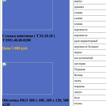
корпус
крышка
клапан
клапан
клапан
коромысло
коромысло
Стяжка винтовая ( ТЭ3.10.10 )
ТЭМ1.40.60.0200
кран индикаторный
коромысло большое
Цена 5 000 руб.
корпус
вал коленчатый
шестерня
Поршень
Кольцо
палец
поршень
шатун
болт
Оболочка РКО 360 х 100, 500 х 130, 580
втулка
х130