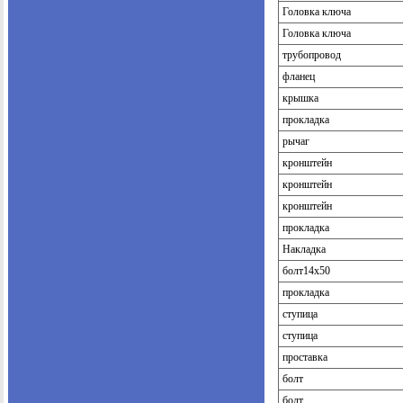
Головка ключа
Головка ключа
трубопровод
фланец
крышка
прокладка
рычаг
кронштейн
кронштейн
кронштейн
прокладка
Накладка
болт14х50
прокладка
ступица
ступица
проставка
болт
болт