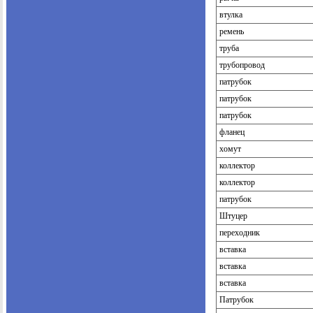
втулка
ремень
труба
трубопровод
патрубок
патрубок
патрубок
фланец
хомут
коллектор
коллектор
патрубок
Штуцер
переходник
вставка
вставка
вставка
Патрубок