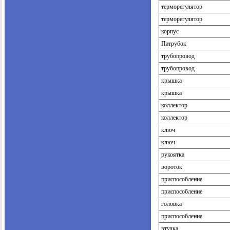
терморегулятор
терморегулятор
корпус
Патрубок
трубопровод
трубопровод
крышка
крышка
коллектор
коллектор
ключ
ключ
рукоятка
вороток
приспособление
приспособление
головка
приспособление
втулка