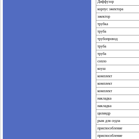
Диффузор
корпус эжектора
эжектор
трубка
труба
трубопровод
труба
труба
сопло
коуш
комплект
комплект
комплект
накладка
накладка
цилиндр
рым для седла
приспособление
приспособление