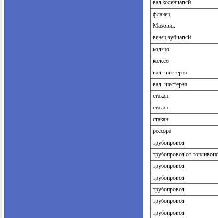
вал коленчатый
фланец
Маховик
венец зубчатый
кольцо
колесо
вал -шестерня
вал -шестерня
стакан
стакан
стакан
рессора
трубопровод
трубопровод от топливопо
трубопровод
трубопровод
трубопровод
трубопровод
трубопровод