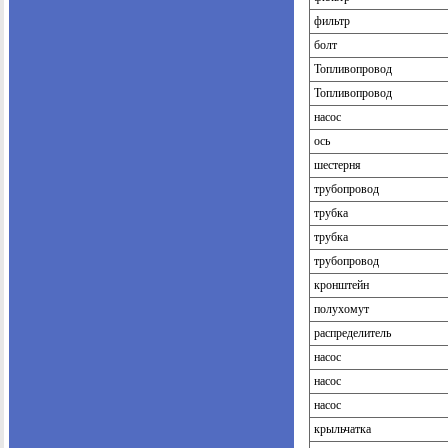
фильтр
болт
Топливопровод
Топливопровод
насос
ось
шестерня
трубопровод
трубка
трубка
трубопровод
кронштейн
полухомут
распределитель
насос
насос
насос
крыльчатка