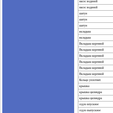
насос водяной
насос водяной
шатун
шатун
шатун
вкладыш
вкладыш
Вкладыш коренной
Вкладыш коренной
Вкладыш коренной
Вкладыш коренной
Вкладыш коренной
Вкладыш коренной
Кольцо уплотнит.
крышка
крышка цилиндра
крышка цилиндра
седло впускное
седло выпускное