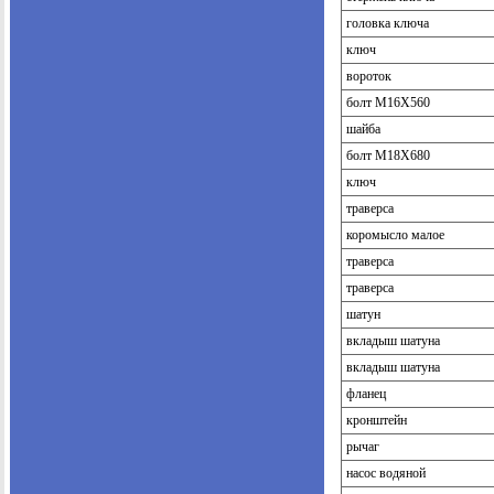
головка ключа
ключ
вороток
болт М16Х560
шайба
болт М18Х680
ключ
траверса
коромысло малое
траверса
траверса
шатун
вкладыш шатуна
вкладыш шатуна
фланец
кронштейн
рычаг
насос водяной