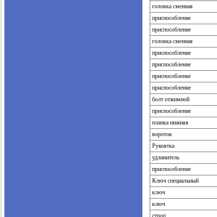
головка сменная
приспособление
приспособление
головка сменная
приспособление
приспособление
приспособление
приспособление
болт отжимной
приспособление
планка нижняя
вороток
Рукоятка
удлинитель
приспособление
Ключ специальный
ключ
ключ
строп