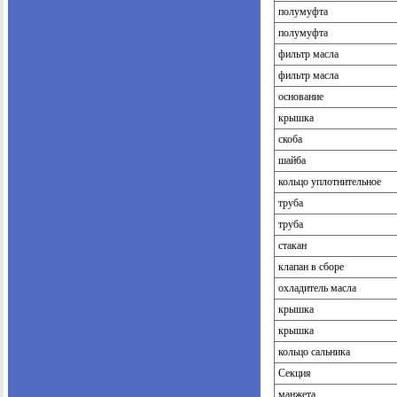
полумуфта
полумуфта
фильтр масла
фильтр масла
основание
крышка
скоба
шайба
кольцо уплотнительное
труба
труба
стакан
клапан в сборе
охладитель масла
крышка
крышка
кольцо сальника
Секция
манжета