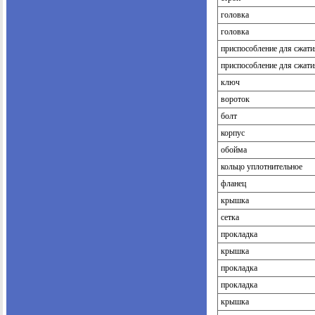
головка
головка
приспособление для сжа
приспособление для сжа
ключ
вороток
болт
корпус
обойма
кольцо уплотнительное
фланец
крышка
сетка
прокладка
крышка
прокладка
прокладка
крышка