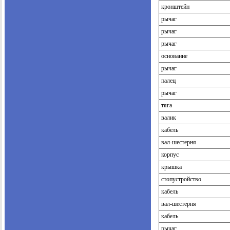
кронштейн
рычаг
рычаг
рычаг
основание
рычаг
палец
рычаг
тяга
валик
кабель
вал-шестерня
корпус
крышка
стопустройство
кабель
вал-шестерня
кабель
рычаг