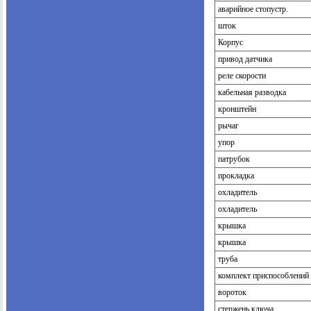
аварийное стопустр.
шток
Корпус
привод датчика
реле скорости
кабельная разводка
кронштейн
рычаг
упор
патрубок
прокладка
охладитель
охладитель
крышка
крышка
труба
комплект приспособлений
вороток
стержень ключа