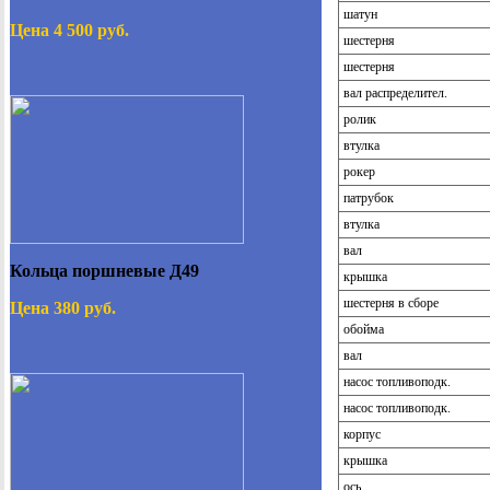
шатун
Цена 4 500 руб.
шестерня
шестерня
вал распределител.
ролик
втулка
рокер
патрубок
втулка
вал
Кольца поршневые Д49
крышка
шестерня в сборе
Цена 380 руб.
обойма
вал
насос топливоподк.
насос топливоподк.
корпус
крышка
ось