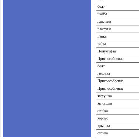
болт
шайба
пластина
пластина
Гайка
гайка
Полумуфта
Приспособление
болт
головка
Приспособление
Приспособление
заглушка
заглушка
стойка
корпус
крышка
стойка