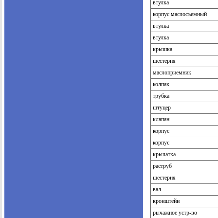
втулка
корпус маслосъемный
втулка
втулка
крышка
шестерня
маслоприемник
колпак
трубка
штуцер
клапан
корпус
корпус
крылатка
раструб
шестерня
вал
кронштейн
рычажное устр-во