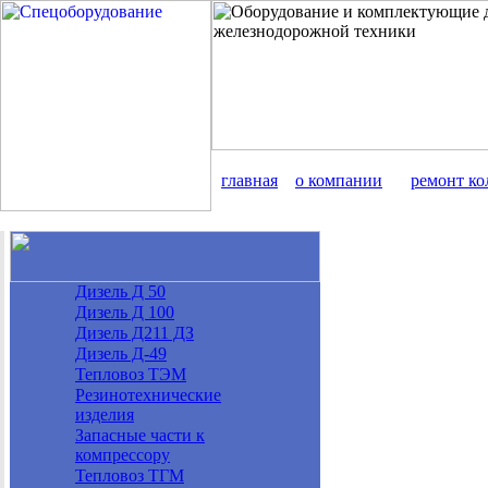
главная
о компании
ремонт ко
Дизель Д 50
Дизель Д 100
Дизель Д211 ДЗ
Дизель Д-49
Тепловоз ТЭМ
Резинотехнические
изделия
Запасные части к
компрессору
Тепловоз ТГМ